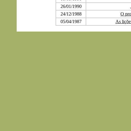
26/01/1990
24/12/1988
O pro
05/04/1987
As liçõe