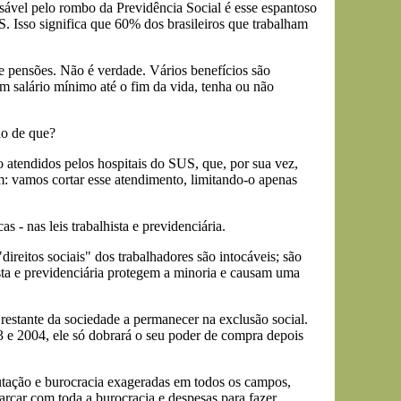
ável pelo rombo da Previdência Social é esse espantoso
. Isso significa que 60% dos brasileiros que trabalham
 pensões. Não é verdade. Vários benefícios são
m salário mínimo até o fim da vida, tenha ou não
ão de que?
 atendidos pelos hospitais do SUS, que, por sua vez,
 vamos cortar esse atendimento, limitando-o apenas
- nas leis trabalhista e previdenciária.
reitos sociais" dos trabalhadores são intocáveis; são
hista e previdenciária protegem a minoria e causam uma
 restante da sociedade a permanecer na exclusão social.
 e 2004, ele só dobrará o seu poder de compra depois
ibutação e burocracia exageradas em todos os campos,
arcar com toda a burocracia e despesas para fazer