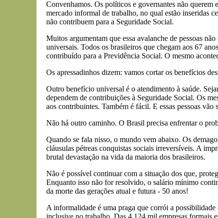
Convenhamos. Os políticos e governantes não querem en
mercado informal de trabalho, no qual estão inseridas c
não contribuem para a Seguridade Social.
Muitos argumentam que essa avalanche de pessoas não c
universais. Todos os brasileiros que chegam aos 67 anos
contribuído para a Previdência Social. O mesmo acontec
Os apressadinhos dizem: vamos cortar os benefícios dess
Outro benefício universal é o atendimento à saúde. Sej
dependem de contribuições à Seguridade Social. Os mes
aos contribuintes. Também é fácil. E essas pessoas vão 
Não há outro caminho. O Brasil precisa enfrentar o probl
Quando se fala nisso, o mundo vem abaixo. Os demagogos 
cláusulas pétreas conquistas sociais irreversíveis. A im
brutal devastação na vida da maioria dos brasileiros.
Não é possível continuar com a situação dos que, proteg
Enquanto isso não for resolvido, o salário mínimo con
da morte das gerações atual e futura - 50 anos!
A informalidade é uma praga que corrói a possibilidade d
inclusive no trabalho. Das 4.124 mil empresas formais e