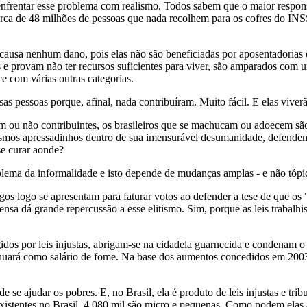
frentar esse problema com realismo. Todos sabem que o maior respons
erca de 48 milhões de pessoas que nada recolhem para os cofres do INSS
ausa nenhum dano, pois elas não são beneficiadas por aposentadorias e
 e provam não ter recursos suficientes para viver, são amparados com u
e com várias outras categorias.
as pessoas porque, afinal, nada contribuíram. Muito fácil. E elas viver
am ou não contribuintes, os brasileiros que se machucam ou adoecem são
mos apressadinhos dentro de sua imensurável desumanidade, defendem:
se curar aonde?
ema da informalidade e isto depende de mudanças amplas - e não tópicas 
logo se apresentam para faturar votos ao defender a tese de que os "di
prensa dá grande repercussão a esse elitismo. Sim, porque as leis trabal
idos por leis injustas, abrigam-se na cidadela guarnecida e condenam o
tinuará como salário de fome. Na base dos aumentos concedidos em 2003
e se ajudar os pobres. E, no Brasil, ela é produto de leis injustas e tr
xistentes no Brasil, 4.080 mil são micro e pequenas. Como podem elas 