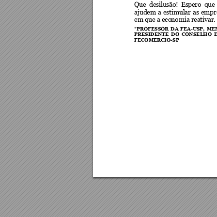
Que  desilusão!  Es
pero  que 
ajudem 
a 
estimular 
as 
empr
em que a eco
nomia reativar
.
*PROFESSOR 
DA 
FEA
-USP, 
ME
PRESIDENTE  DO  CONSELHO  
FECOMERCIO
-
SP