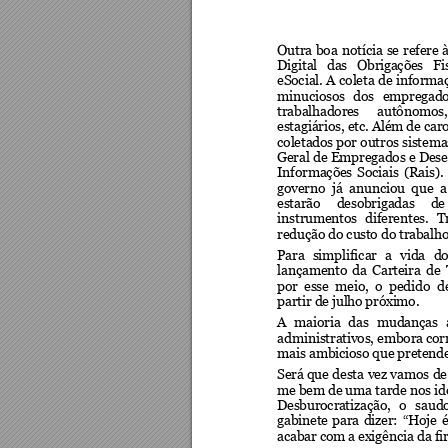
Outra 
boa 
notícia 
se 
refere 
à
Digital 
das 
Obrig
ações 
Fi
eSocial. 
A 
coleta 
de 
informa
minuciosos 
dos 
empregado
trabalhador
es 
autôno
mos,
estagiários, etc.
 Além de car
coletados por 
outros sistema
Geral 
de 
Empregados 
e 
Des
Informaçõe
s 
Sociais 
(Rais). 
governo  já 
anunciou  que 
a
estarão 
desobriga
das 
de
instrumentos 
diferentes. 
T
redução do cu
sto do trab
alho
Para 
simplificar 
a 
vida 
do
lançamento 
da 
Carteira 
de 
por  esse  meio, 
o  pedido 
d
partir de jul
ho próxi
mo. 
A 
maioria 
das 
mudança
s 
administrativ
os, embor
a cor
mais ambici
oso que pret
ende
Será 
que 
desta 
vez 
vamos 
de
me
 bem de uma tarde nos id
Desburocra
tização, 
o 
saudo
gabinete 
para 
dizer: 
“Hoje 
é
acabar co
m a exigência da fi