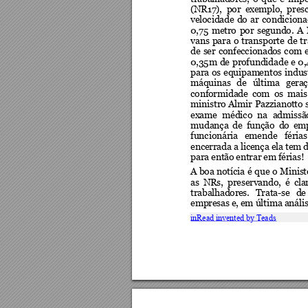
(NR17),  por  exemplo,  presc
velocidade 
do 
ar 
condiciona
0,75 
metro 
por 
segundo. 
A 
vans 
para 
o 
transpo
rte 
de 
t
de 
ser 
confeccionad
os 
com 
0,
35m 
de 
pro
fundidade 
e 
0,
para 
os 
e
quipam
entos 
indus
máquinas 
de 
última 
geraç
conformidad
e  com  os  mais
ministro 
Almir 
Pazzianot
to 
exame 
médico 
na 
admissão
mudança 
de 
função  do 
em
funcionári
a 
emende 
féria
s
encerrada a licença ela tem d
para então 
entrar em f
érias! 
A 
boa 
notícia 
é 
que 
o 
Minist
as  NR
s,  pr
eservand
o, 
é  cla
trabalhador
es. 
Trata-se 
de
empresas e, e
m últi
ma anális
inRead invented by Teads