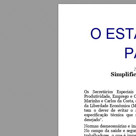
O EST
P
2
Simplific
Os 
Secretário
s 
Especi
ais 
Produtivida
de, 
Empreg
o 
e 
C
Marinho 
e 
Carlos 
da 
Costa, 
da 
Liberdade 
Econômica 
(M
tem 
o 
dever 
de
evitar 
o 
especificaçã
o 
técnic
a 
que 
desejado”.
Normas 
desnecessárias 
e 
in
No 
ca
mpo 
da 
s
aúde 
e 
s
egu
trabalhador
es, 
o 
que 
é 
impe