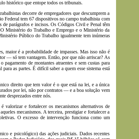
 histórico que entope todos os tribunais.
s trabalhistas decorre de empregadores que descumprem a
ão Federal tem 67 dispositivos no campo trabalhista com
s de parágrafos e incisos. Os Códigos Civil e Penal têm
. O Ministério do Trabalho e Emprego e o Ministério da
inistério Público do Trabalho igualmente tem inúmeras
s, maior é a probabilidade de impasses. Mas isso não é
utor — só tem vantagem. Então, por que não arriscar? As
m o pagamento de montantes atraentes e sem custas para
para as partes. É difícil saber a quem esse sistema está
nico direito que tem valor é o que está na lei, e a única
segurados por lei, não por contratos — e a boa solução vem
nte desprezados entre nós.
 valorizar e fortalecer os mecanismos alternativos de
aqueles mecanismos. A terceira, prestigiar e fortalecer a
coletivas. O excesso de intervenção funciona como um
ico e psicológico) das ações judiciais. Dados recentes