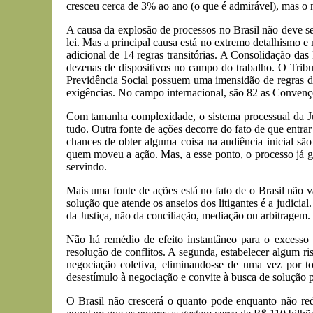
cresceu cerca de 3% ao ano (o que é admirável), mas o
A causa da explosão de processos no Brasil não deve se
lei. Mas a principal causa está no extremo detalhismo 
adicional de 14 regras transitórias. A Consolidação da
dezenas de dispositivos no campo do trabalho. O Tribu
Previdência Social possuem uma imensidão de regras d
exigências. No campo internacional, são 82 as Convençõ
Com tamanha complexidade, o sistema processual da Jus
tudo. Outra fonte de ações decorre do fato de que entr
chances de obter alguma coisa na audiência inicial sã
quem moveu a ação. Mas, a esse ponto, o processo já ger
servindo.
Mais uma fonte de ações está no fato de o Brasil não val
solução que atende os anseios dos litigantes é a judicial
da Justiça, não da conciliação, mediação ou arbitragem.
Não há remédio de efeito instantâneo para o excesso 
resolução de conflitos. A segunda, estabelecer algum ris
negociação coletiva, eliminando-se de uma vez por t
desestímulo à negociação e convite à busca de solução p
O Brasil não crescerá o quanto pode enquanto não redu