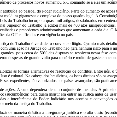
 número de processos novos aumentou 6%, somando-se a eles um acúmulo
r atribuída ao pessoal do Poder Judiciário. Parte do aumento de açõe
e na moldura gigantesca e complexa do nosso quadro legal. A Constituiç
s Leis do Trabalho incorpora quase mil artigos, desdobrados em centena
nal Superior do Trabalho já editou mais de 400 atos jurisprudenciais
etalhadas e precedentes administrativos que aumentam a cada dia. O M
es da OIT ratificadas e em vigência no país.
tiça do Trabalho é verdadeiro convite ao litígio. Quanto mais detalhe
ar com uma ação na Justiça do Trabalho não gera nenhum risco para o a
o grandes, pois cerca de 50% das disputas se resolvem nessa fase co
ou despesas de grande vulto para o erário e muito desgaste emocional 
orizar as formas alternativas de resolução de conflitos. Entre nós, o ú
. Isso é cultural. Na cabeça dos brasileiros, os bons direitos são os as
 Esses expedientes, tão valorizados nos países avançados, são praticame
de ações. A cura dependerá de um conjunto de medidas. A primeira é
co (sucumbência) para quem insistir em entrar na Justiça antes de usar 
odas a interferência do Poder Judiciário nos acordos e convenções 
or meio da Justiça do Trabalho.
zir de maneira drástica a insegurança jurídica e o alto custo (econôm