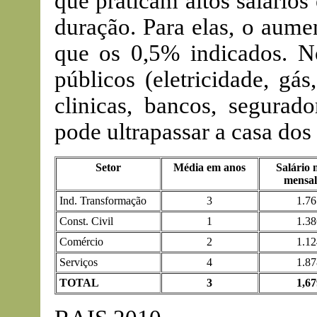
que praticam altos salário
duração. Para elas, o aume
que os 0,5% indicados. No
públicos (eletricidade, gás
clinicas, bancos, segurad
pode ultrapassar a casa dos
Setor
Média em anos
Salário 
mensa
Ind. Transformação
3
1.76
Const. Civil
1
1.38
Comércio
2
1.12
Serviços
4
1.87
TOTAL
3
1,67