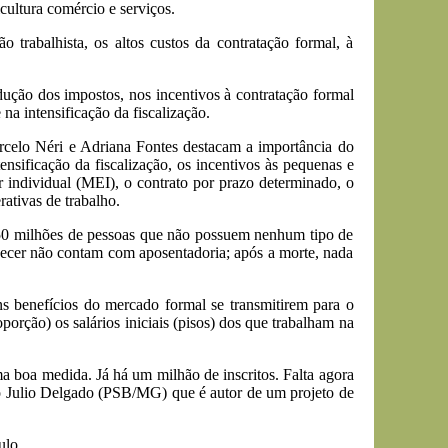
ultura comércio e serviços.
 trabalhista, os altos custos da contratação formal, à
redução dos impostos, nos incentivos à contratação formal
na intensificação da fiscalização.
rcelo Néri e Adriana Fontes destacam a importância do
nsificação da fiscalização, os incentivos às pequenas e
individual (MEI), o contrato por prazo determinado, o
rativas de trabalho.
e 50 milhões de pessoas que não possuem nenhum tipo de
lhecer não contam com aposentadoria; após a morte, nada
uns benefícios do mercado formal se transmitirem para o
ção) os salários iniciais (pisos) dos que trabalham na
 boa medida. Já há um milhão de inscritos. Falta agora
do Julio Delgado (PSB/MG) que é autor de um projeto de
ulo.