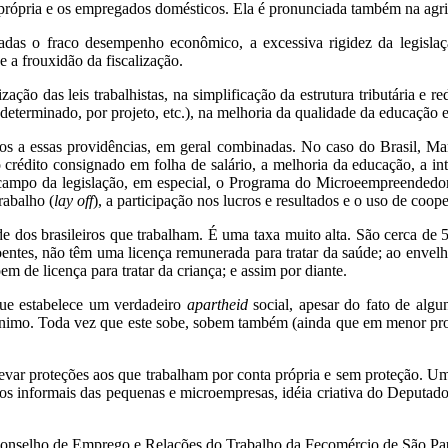
própria e os empregados domésticos. Ela é pronunciada também na agric
adas o fraco desempenho econômico, a excessiva rigidez da legislação
 a frouxidão da fiscalização.
ção das leis trabalhistas, na simplificação da estrutura tributária e 
 determinado, por projeto, etc.), na melhoria da qualidade da educação e 
dos a essas providências, em geral combinadas. No caso do Brasil, Ma
rédito consignado em folha de salário, a melhoria da educação, a inte
ampo da legislação, em especial, o Programa do Microeempreendedor 
rabalho (
lay off
), a participação nos lucros e resultados e o uso de coope
ade dos brasileiros que trabalham. É uma taxa muito alta. São cerca d
oentes, não têm uma licença remunerada para tratar da saúde; ao enve
m de licença para tratar da criança; e assim por diante.
e estabelece um verdadeiro
apartheid
social, apesar do fato de alg
nimo. Toda vez que este sobe, sobem também (ainda que em menor propor
ar proteções aos que trabalham por conta própria e sem proteção. Uma
dos informais das pequenas e microempresas, idéia criativa do Deputa
Conselho de Emprego e Relações do Trabalho da Fecomércio de São Pa