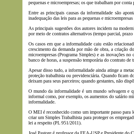
pequenas e microempresas; os que trabalham por conta 
Entre as principais causas da informalidade são apont
inadequação das leis para as pequenas e microempresas e
As principais sugestões dos autores incidem na moderniza
por meio de contratos alternativos (tempo parcial, prazo
Os casos em que a informalidade caiu estão relaciona
crescimento da demanda por mão de obra, a criação do c
microempresas (Programa Simples) e as inovações no c
banco de horas, a suspensão temporária do contrato de t
Apesar disso tudo, a informalidade ainda atinge a met
proteção trabalhista ou previdenciária. Quando ficam d
deixam para seus parceiros; quando gestantes, não dispõe
O mundo da informalidade é um mundo selvagem e qu
informal como, por exemplo, os aumentos do salário mí
informalidade.
O MEI é reconhecido como um importante passo para lev
criar um Simples Trabalhista para proteger os emprega
lei a respeito (PL 951/2011).
José Pastore é professor da FEA-USP e Presidente do 