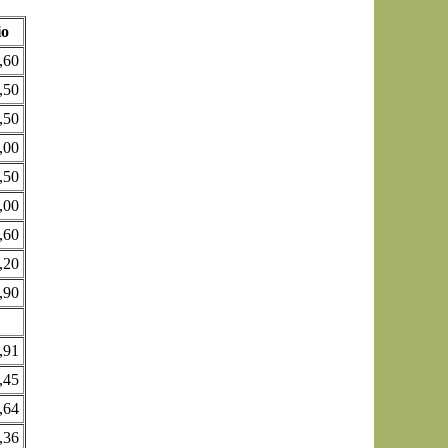
io
,60
,50
,50
,00
,50
,00
,60
,20
,90
,91
,45
,64
,36