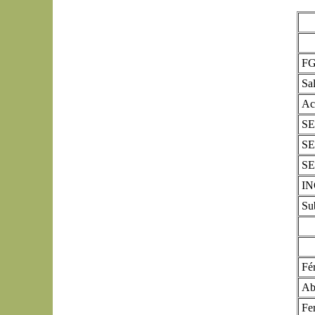
F
Sa
Ac
SE
SE
S
I
Su
Fér
Ab
Fe