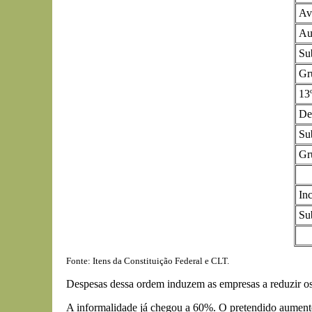
Av
Au
Su
Gr
13º
De
Su
Gr
In
Su
Fonte: Itens da Constituição Federal e CLT.
Despesas dessa ordem induzem as empresas a reduzir os s
A informalidade já chegou a 60%. O pretendido aumento