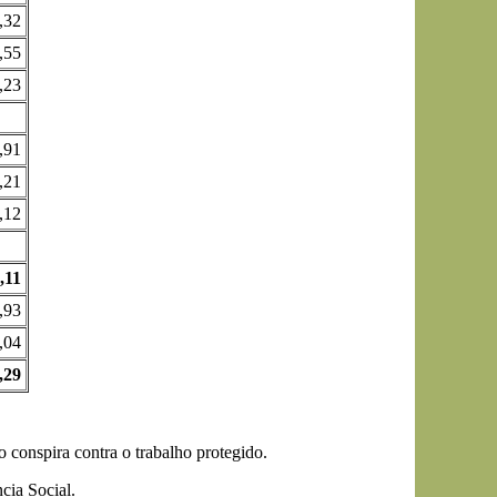
,32
,55
,23
,91
,21
,12
,11
,93
,04
,29
o conspira contra o trabalho protegido.
cia Social.