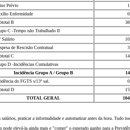
iso Prévio
1
xílio Enfermidade
0
btotal B
38
upo C -Tempo não Trabalhado II
 Salário
10
spesa de Rescisão Contratual
3
btotal C
14
upo D -Incidências Cumulativas
Incidência Grupo A / Grupo B
14
cidência do FGTS s/13º sal.
0
btotal D
15
TOTAL GERAL
104
alários, praticar a informalidade e automatizar antes da hora. Tudo iss
 pode elevá-la ainda mais e "comer" o esperado ganho para a Previdên