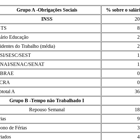
Grupo A -Obrigações Sociais
% sobre o salár
INSS
20
GTS
8
lário Educação
2
identes do Trabalho (média)
2
SI/SESC/SEST
1
NAI/SENAC/SENAT
1
EBRAE
0
NCRA
0
btotal A
36
Grupo B -Tempo não Trabalhado I
Repouso Semanal
18
ias
9
ono de Férias
3
riados
4