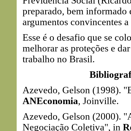
Previdência Social (Ricardo
preparado, bem informado 
argumentos convincentes a t
Esse é o desafio que se co
melhorar as proteções e da
trabalho no Brasil.
Bibliogra
Azevedo, Gelson (1998). "E
ANEconomia
, Joinville.
Azevedo, Gelson (2000). "A
Negociação Coletiva", in
R