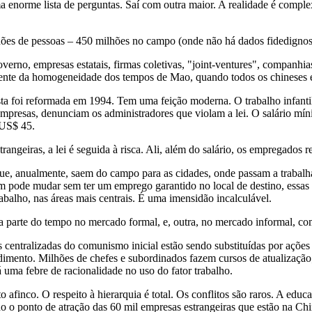
enorme lista de perguntas. Saí com outra maior. A realidade é comple
es de pessoas – 450 milhões no campo (onde não há dados fidedignos),
erno, empresas estatais, firmas coletivas, "joint-ventures", companhias
rente da homogeneidade dos tempos de Mao, quando todos os chineses
sta foi reformada em 1994. Tem uma feição moderna. O trabalho infantil 
mpresas, denunciam os administradores que violam a lei. O salário míni
US$ 45.
rangeiras, a lei é seguida à risca. Ali, além do salário, os empregados 
ue, anualmente, saem do campo para as cidades, onde passam a trabalha
pode mudar sem ter um emprego garantido no local de destino, essas 
trabalho, nas áreas mais centrais. É uma imensidão incalculável.
 parte do tempo no mercado formal, e, outra, no mercado informal, com
 centralizadas do comunismo inicial estão sendo substituídas por ações
ento. Milhões de chefes e subordinados fazem cursos de atualização; 
uma febre de racionalidade no uso do fator trabalho.
 afinco. O respeito à hierarquia é total. Os conflitos são raros. A edu
do o ponto de atração das 60 mil empresas estrangeiras que estão na Chi