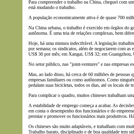
Para compreender o trabalho na China, cheguei com uma 
está mudando o trabalho.
A população economicamente ativa é de quase 700 milhõ
Na China urbana, o trabalho é exercido em órgãos do gov
autônoma. É uma teia de relações complexas, bem dife
Hoje, há uma mistura indecifrável. A legislação trabalhi
por semana; os sindicatos, além de negociarem com as e
US$ 30 por mês; em Xangai, US$ 32; em Guangzhou, 
No setor público, nas "joint-ventures" e nas empresas est
Mas, ao lado disso, há cerca de 60 milhões de pessoas q
empresas familiares ou como autônomos. Como ninguém 
pedalam suas bicicletas, todos os dias, até os locais de 
Para complicar o quadro, muitos chineses trabalham uma
A estabilidade de emprego começa a acabar. As decisões
em conta o desempenho dos funcionários e do empreendim
premiar e promover os funcionários mais produtivos. Há 
Os chineses são muito adaptáveis, e trabalham com muito
Trabalho barato, disciplinado e de boa qualidade tem si