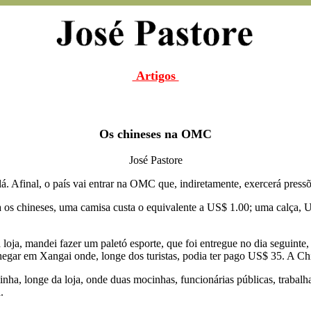
Artigos
Os chineses na OMC
José Pastore
á. Afinal, o país vai entrar na OMC que, indiretamente, exercerá press
a os chineses, uma camisa custa o equivalente a US$ 1.00; uma calça, 
loja, mandei fazer um paletó esporte, que foi entregue no dia seguint
hegar em Xangai onde, longe dos turistas, podia ter pago US$ 35. A Chi
alinha, longe da loja, onde duas mocinhas, funcionárias públicas, trabal
.