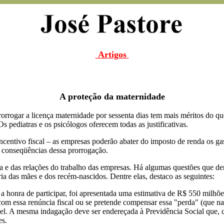
Artigos
A proteção da maternidade
rorrogar a licença maternidade por sessenta dias tem mais méritos do qu
pediatras e os psicólogos oferecem todas as justificativas.
ncentivo fiscal – as empresas poderão abater do imposto de renda os ga
s conseqüências dessa prorrogação.
ia e das relações do trabalho das empresas. Há algumas questões que de
ria das mães e dos recém-nascidos. Dentre elas, destaco as seguintes:
a honra de participar, foi apresentada uma estimativa de R$ 550 milhõ
 com essa renúncia fiscal ou se pretende compensar essa "perda" (que n
tável. A mesma indagação deve ser endereçada à Previdência Social que
es.