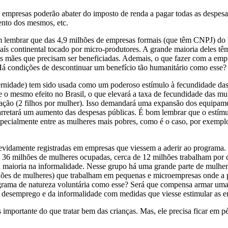
as empresas poderão abater do imposto de renda a pagar todas as despes
mento dos mesmos, etc.
m lembrar que das 4,9 milhões de empresas formais (que têm CNPJ) do
país continental tocado por micro-produtores. A grande maioria deles 
as mães que precisam ser beneficiadas. Ademais, o que fazer com a empr
Há condições de descontinuar um benefício tão humanitário como esse? I
ernidade) tem sido usada como um poderoso estímulo à fecundidade das
 o mesmo efeito no Brasil, o que elevará a taxa de fecundidade das mulh
ação (2 filhos por mulher). Isso demandará uma expansão dos equipament
acarretará um aumento das despesas públicas. É bom lembrar que o estím
pecialmente entre as mulheres mais pobres, como é o caso, por exemplo, 
 devidamente registradas em empresas que viessem a aderir ao programa.
s 36 milhões de mulheres ocupadas, cerca de 12 milhões trabalham por 
 a maioria na informalidade. Nesse grupo há uma grande parte de mulhe
lhões de mulheres) que trabalham em pequenas e microempresas onde a po
rama de natureza voluntária como esse? Será que compensa armar uma n
o desemprego e da informalidade com medidas que viesse estimular as e
s importante do que tratar bem das crianças. Mas, ele precisa ficar em 