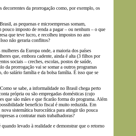
as decorrentes da prorrogação como, por exemplo, os
 Brasil, as pequenas e microempresas somam,
têm pouco imposto de renda a pagar – ou nenhum – o que
esa que teve lucro, e recolheu impostos no ano
sso não geraria conflitos?
 mulheres da Europa onde, a maioria dos países
eres que, embora cadente, ainda é alta (3 filhos por
os sociais – creches, escolas, postos de saúde,
ulo da prorrogação vai se somar a outros programas
do salário família e da bolsa família. É isso que se
 Como se sabe, a informalidade no Brasil chega perto
conta própria ou são empregadas domésticas (cujo
res que são mães e que ficarão forma do programa. Além
ssibilidade benefício fiscal é muito reduzida. Em
ova sistemática burocrática para atingir tão pouca
mpresas a contratar mais trabalhadoras?
pé quando levado à realidade e demonstrar que o retorno