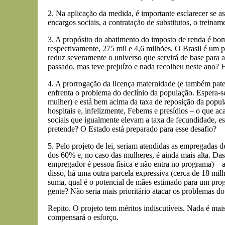
2. Na aplicação da medida, é importante esclarecer se 
encargos sociais, a contratação de substitutos, o treina
3. A propósito do abatimento do imposto de renda é bo
respectivamente, 275 mil e 4,6 milhões. O Brasil é um 
reduz severamente o universo que servirá de base para 
passado, mas teve prejuízo e nada recolheu neste ano? 
4. A prorrogação da licença maternidade (e também pat
enfrenta o problema do declínio da população. Espera-se
mulher) e está bem acima da taxa de reposição da popul
hospitais e, infelizmente, Febems e presídios – o que 
sociais que igualmente elevam a taxa de fecundidade, es
pretende? O Estado está preparado para esse desafio?
5. Pelo projeto de lei, seriam atendidas as empregadas
dos 60% e, no caso das mulheres, é ainda mais alta. Da
empregador é pessoa física e não entra no programa) –
disso, há uma outra parcela expressiva (cerca de 18 mi
suma, qual é o potencial de mães estimado para um prog
gente? Não seria mais prioritário atacar os problemas d
Repito. O projeto tem méritos indiscutíveis. Nada é mai
compensará o esforço.