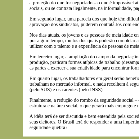
a proteção do que for negociado – o que é impossível a
sociais, ou se contrata ilegalmente, na informalidade,
Em segundo lugar, uma parcela dos que hoje têm dificul
aprovação dos sindicatos, puderem contratá-los com enc
Nos dias atuais, os jovens e as pessoas de meia idade e
por algum tempo, muitos dos quais poderão completar a 
utilizar com o talento e a experiência de pessoas de meia
Em terceiro lugar, a ampliação do campo da negociação f
produção, praticam formas atípicas de trabalho (desampa
as partes a exercer a sua criatividade para encontrar fo
Em quarto lugar, os trabalhadores em geral serão benefi
trabalham no mercado informal, e nada recolhem à segur
(pelo SUS) e os carentes (pelo INSS).
Finalmente, a redução do rombo da seguridade social – qu
estrutura e na área social, o que gerará mais emprego e 
A idéia terá de ser discutida e bem entendida pela soc
seus eleitores. O Brasil terá de responder a uma impert
seguridade quebra?