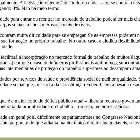
tualmente. A legislação vigente é de "tudo ou nada" – ou se contrata l
 pagando 0%. Não há meio termo.
dade para entrar ou reentrar no mercado de trabalho poderá ter mais c
argos sociais menos onerosos e mais flexíveis.
ncontram muita dificuldade para se empregar. Se as empresas puderem neg
sua formação no próprio trabalho. No outro caso, a aludida flexibilida
 idade.
acilitará a incorporação no mercado formal de trabalho de muitos daque
radas) como é o caso de inúmeros profissionais autônomos, subcontratad
rmas intermediárias de proteção do trabalho superiores ao desamparo atua
ciados por serviços de saúde e previdência social de melhor qualidade. 
idade social que, por força da Constituição Federal, tem a pesada res
e é a maior fonte do déficit público atual – liberará recursos governam
melhoria da produtividade do trabalho – ou seja, melhores salários.
iedade em geral pois, dificilmente os parlamentares no Congresso Nacio
inente pergunta: do que adianta manter tantos direitos inegociáveis, se