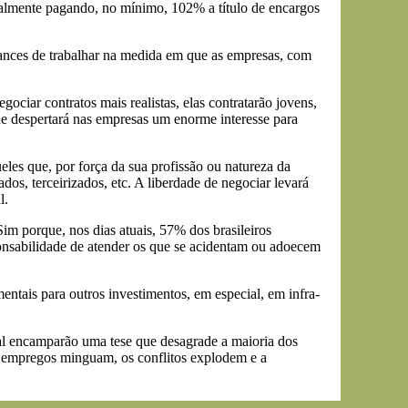
egalmente pagando, no mínimo, 102% a título de encargos
hances de trabalhar na medida em que as empresas, com
ociar contratos mais realistas, elas contratarão jovens,
de despertará nas empresas um enorme interesse para
les que, por força da sua profissão ou natureza da
os, terceirizados, etc. A liberdade de negociar levará
l.
Sim porque, nos dias atuais, 57% dos brasileiros
ponsabilidade de atender os que se acidentam ou adoecem
entais para outros investimentos, em especial, em infra-
nal encamparão uma tese que desagrade a maioria dos
 os empregos minguam, os conflitos explodem e a