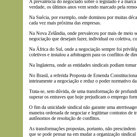
A prevalência do negociado sobre o legislado é a marca 
verdade, os últimos anos vem sendo marcado pela remoç
Na Suécia, por exemplo, onde dominou por muitas década
cada vez mais próxima das empresas.
Na Nova Zelândia, onde prevaleceu por mais de meio sécu
negociação que desejam fazer, individual ou coletiva, 
Na África do Sul, onde a negociação sempre foi privilégi
coletivos e instalou a arbitragem para os conflitos de dir
Na Inglaterra, onde as entidades sindicais podiam tomar 
No Brasil, a referida Proposta de Emenda Constituciona
inteiramente a negociação e reduz o poder normativo da 
Trata-se, sem dúvida, de uma transformação de profundid
superar os entraves que hoje prejudicam o emprego form
O fim da unicidade sindical não garante uma aterrissage
maneira ordenada de negociar e legitimar contratos de 
autônomos de resolução de conflitos.
As transformações propostas, portanto, não prescindem de
que se pode pensar na em mudar a organização sindical e