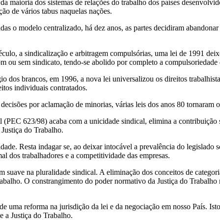
da maioria dos sistemas de relações do trabalho dos países desenvolvido
ão de vários tabus naquelas nações.
s o modelo centralizado, há dez anos, as partes decidiram abandonar o
lo, a sindicalização e arbitragem compulsórias, uma lei de 1991 deixou
com ou sem sindicato, tendo-se abolido por completo a compulsoriedade 
o dos brancos, em 1996, a nova lei universalizou os direitos trabalhista
eitos individuais contratados.
decisões por aclamação de minorias, várias leis dos anos 80 tornaram ob
l (PEC 623/98) acaba com a unicidade sindical, elimina a contribuição 
Justiça do Trabalho.
ade. Resta indagar se, ao deixar intocável a prevalência do legislado 
al dos trabalhadores e a competitividade das empresas.
m suave na pluralidade sindical. A eliminação dos conceitos de categor
trabalho. O constrangimento do poder normativo da Justiça do Trabalh
 uma reforma na jurisdição da lei e da negociação em nosso País. Isto é
 a Justiça do Trabalho.