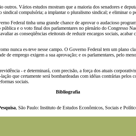
ão outros. Vários estudos mostram que a maioria dos senadores e deputa
o sindical compulsória; a implantar o pluralismo sindical; e eliminar o 
rno Federal tinha uma grande chance de aprovar o audacioso programa 
o pública e o voto final dos parlamentares no plenário do Congresso Na
aliar as conseqüências eleitorais de reduzir encargos sociais, acabar
 como nunca es-teve nesse campo. O Governo Federal tem um plano claro
ade de emprego exigem a sua aprovação; e os parlamentares, pelo menos
revidência - e determinará, com precisão, a força dos atuais corporativ
-lação que certamente será bombardeadas com idéias contrárias pelos c
formas sociais.
Bibliografia
Pesquisa
, São Paulo: Instituto de Estudos Econômicos, Sociais e Polít