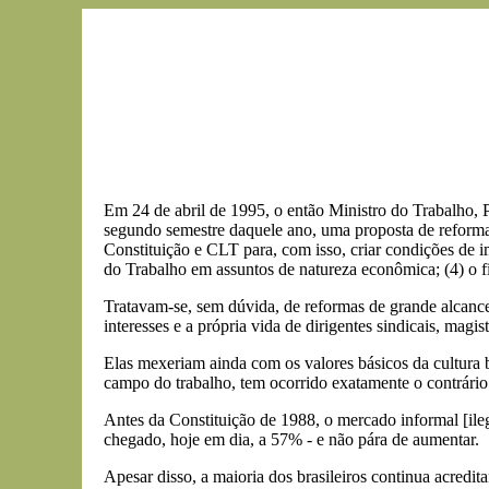
Em 24 de abril de 1995, o então Ministro do Trabalho, 
segundo semestre daquele ano, uma proposta de reforma
Constituição e CLT para, com isso, criar condições de im
do Trabalho em assuntos de natureza econômica; (4) o fi
Tratavam-se, sem dúvida, de reformas de grande alcance
interesses e a própria vida de dirigentes sindicais, mag
Elas mexeriam ainda com os valores básicos da cultura br
campo do trabalho, tem ocorrido exatamente o contrário
Antes da Constituição de 1988, o mercado informal [ile
chegado, hoje em dia, a 57% - e não pára de aumentar.
Apesar disso, a maioria dos brasileiros continua acredi