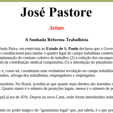
Artigos
A Sonhada Reforma Trabalhista
Paulo Paiva, em entrevista ao
Estado de S. Paulo
declarou que o Gover
 constitucional para mudar o quadro legal do campo trabalhista contem
plantação do contrato coletivo de trabalho; (2) a redução dos encargos 
m da contribuição sindical compulsória; (5) a introdução do pluralismo 
 e, como tal, constituiam uma verdadeira revolução no campo trabalhis
istrados, advoga-dos trabalhistas, empregadores e empregados.
asileira. No Brasil, acredita-se que quanto mais direitos são inseridos 
. Quanto maior é o número de proteções legais, menor é o número de pe
gal] já era de 45%. Depois na nova Carta, onde foram introduzidos inú
tando no poder mágico do "garantismo legal" que, por tabela, é o que pe