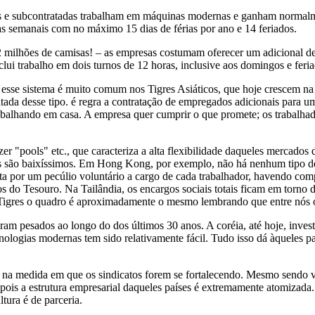
adas e subcontratadas trabalham em máquinas modernas e ganham norma
as semanais com no máximo 15 dias de férias por ano e 14 feriados.
lhões de camisas! – as empresas costumam oferecer um adicional de s
lui trabalho em dois turnos de 12 horas, inclusive aos domingos e feria
 esse sistema é muito comum nos Tigres Asiáticos, que hoje crescem na
a desse tipo. é regra a contratação de empregados adicionais para uma
rabalhando em casa. A empresa quer cumprir o que promete; os trabalhad
fazer "pools" etc., que caracteriza a alta flexibilidade daqueles mercado
ais são baixíssimos. Em Hong Kong, por exemplo, não há nenhum tipo de
ta por um pecúlio voluntário a cargo de cada trabalhador, havendo com
os do Tesouro. Na Tailândia, os encargos sociais totais ficam em torno
Tigres o quadro é aproximadamente o mesmo lembrando que entre nós 
ram pesados ao longo do dos últimos 30 anos. A coréia, até hoje, inves
cnologias modernas tem sido relativamente fácil. Tudo isso dá àqueles 
da na medida em que os sindicatos forem se fortalecendo. Mesmo sendo v
pois a estrutura empresarial daqueles países é extremamente atomizada.
tura é de parceria.