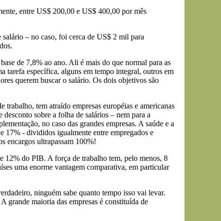
lmente, entre US$ 200,00 e US$ 400,00 por mês
alário – no caso, foi cerca de US$ 2 mil para
dos.
 base de 7,8% ao ano. Ali é mais do que normal para as
 tarefa específica, alguns em tempo integral, outros em
ores querem buscar o salário. Os dois objetivos são
s de trabalho, tem atraído empresas européias e americanas
 desconto sobre a folha de salários – nem para a
plementação, no caso das grandes empresas. A saúde e a
 de 17% - divididos igualmente entre empregados e
os encargos ultrapassam 100%!
te 12% do PIB. A força de trabalho tem, pelo menos, 8
países uma enorme vantagem comparativa, em particular
erdadeiro, ninguém sabe quanto tempo isso vai levar.
 A grande maioria das empresas é constituída de