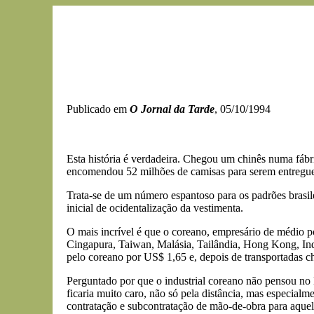
Publicado em
O Jornal da Tarde
, 05/10/1994
Esta história é verdadeira. Chegou um chinês numa fáb
encomendou 52 milhões de camisas para serem entregu
Trata-se de um número espantoso para os padrões brasil
inicial de ocidentalização da vestimenta.
O mais incrível é que o coreano, empresário de médio p
Cingapura, Taiwan, Malásia, Tailândia, Hong Kong, Ind
pelo coreano por US$ 1,65 e, depois de transportadas
Perguntado por que o industrial coreano não pensou no 
ficaria muito caro, não só pela distância, mas especialm
contratação e subcontratação de mão-de-obra para aquela