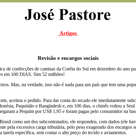
Artigos
Revisão e encargos sociais
rica de confecções de camisas da Coréia do Sul em dezembro do ano pas
es em 100 DIAS. Sim 52 milhões!
eiros. Mas, na verdade, isso não é nada para um país que tem uma popul
orte, aceitou o pedido. Para dar conta do recado ele imediatamente sub
onésia, Paquistão e Bangladesh e, em 100 dias, o chinês voltou a Seu
 chegaram a Pequim por US$ 1,95 e foram pagas pelo consumidor na ba
Brasil como um dos subcontratados, ele respondeu, com dados (ele havia
ente pela excessiva carga tributária, pelo peso exagerado dos encargos so
 tarefa específica, sem contar o alto preço do tecido e aviamentos.