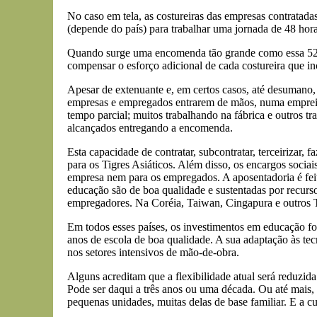
No caso em tela, as costureiras das empresas contrat
(depende do país) para trabalhar uma jornada de 48 hor
Quando surge uma encomenda tão grande como essa 52 mi
compensar o esforço adicional de cada costureira que inc
Apesar de extenuante e, em certos casos, até desumano,
empresas e empregados entrarem de mãos, numa empreitad
tempo parcial; muitos trabalhando na fábrica e outros t
alcançados entregando a encomenda.
Esta capacidade de contratar, subcontratar, terceirizar, 
para os Tigres Asiáticos. Além disso, os encargos soci
empresa nem para os empregados. A aposentadoria é fei
educação são de boa qualidade e sustentadas por recurs
empregadores. Na Coréia, Taiwan, Cingapura e outros 
Em todos esses países, os investimentos em educação fo
anos de escola de boa qualidade. A sua adaptação às te
nos setores intensivos de mão-de-obra.
Alguns acreditam que a flexibilidade atual será reduzi
Pode ser daqui a três anos ou uma década. Ou até mais, 
pequenas unidades, muitas delas de base familiar. E a cul