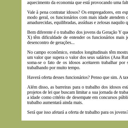
aquecimento da economia que está provocando uma falta
Vale à pena contratar idosos? Os empregadores, em espe
modo geral, os funcionários com mais idade atendem os
amadurecidas, equilibradas, assíduas e zelosas naquilo 
Bem diferente é o trabalho dos jovens da Geração Y qu
X) têm dificuldade de entender os funcionários mais j
desencontro de gerações...
No campo econômico, estudos longitudinais têm mostr
um valor que supera o valor dos seus salários (Ana Rute
soma-se o fato de os idosos aceitarem trabalhar por 
trabalhando por muito tempo.
Haverá oferta desses funcionários? Penso que sim. A ta
Além disso, as barreiras para o trabalho dos idosos e
projetos de lei que buscam limitar a sua jornada de trab
a idade como critério de desempate em concursos públic
trabalho aumentará ainda mais.
Será que isso afetará a oferta de trabalho para os jovens