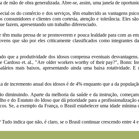
 de mão de obra generalizada. Abre-se, assim, uma janela de oportunid
cial os do comércio e dos serviços, têm enaltecido as vantagens psic
 consumidores e clientes com cortesia, atenção e tolerância. Eles sã
que fazem, apresentando um trabalho diferenciado.
e têm muita pressa de se promoverem e pouca lealdade para com as emp
ovens que são por eles criticamente classificados como integrantes da
ado que a produtividade dos idosos compensa eventuais desvantagens
 Cardoso et. al., "Are older workers worthy of their pay?", Bonn: Ins
salários mais baixos, apresentando ainda uma baixa rotatividade. E
xa de incremento anual dos idosos é de 4% enquanto que a da população 
stão diminuindo. Aparte da melhoria da saúde e da instrução, começam 
alho e do Estatuto do Idoso que dá prioridade para a profissionalização 
os. Se, a exemplo da França, o Brasil estabelecer uma idade mínima d
? Tudo indica que não, é claro, se o Brasil continuar crescendo entre 4 