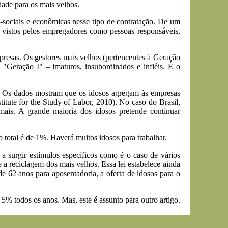
ade para os mais velhos.
o-sociais e econômicas nesse tipo de contratação. De um
o vistos pelos empregadores como pessoas responsáveis,
resas. Os gestores mais velhos (pertencentes à Geração
 "Geração I" – imaturos, insubordinados e infiéis. É o
. Os dados mostram que os idosos agregam às empresas
titute for the Study of Labor, 2010). No caso do Brasil,
 mais. A grande maioria dos idosos pretende continuar
total é de 1%. Haverá muitos idosos para trabalhar.
a surgir estímulos específicos como é o caso de vários
e a reciclagem dos mais velhos. Essa lei estabelece ainda
e 62 anos para aposentadoria, a oferta de idosos para o
e 5% todos os anos. Mas, este é assunto para outro artigo.