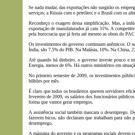
Se nada mudar, das exportações não surgirão os empreg
serviços; a Rússia com o petróleo; e o Brasil com os ali
Reconheço o exagero dessa simplificação. Mas, a indú
exportação de manufaturados já caiu 31%. A competitivi
pela burocracia que já feriu até mesmo as obras do PA
Os investimentos do governo continuam anêmicos. O set
Índia, são 7,5% do PIB. Na Malásia, 10%. Na China, 21%
Até quando há dinheiro, o governo investe pouco e ma
Energia, menos de 6%. Há outros ministérios em situaçã
No primeiro semestre de 2009, os investimentos públic
bilhões por mês.
É claro que todos os brasileiros querem servidores efic
fevereiro de 2009, os salários dos funcionários públi
forma que vamos gerar empregos.
A assistência social também mascara o desemprego. Den
fazerem bicos, não declaram que trabalham para não p
desemprego.
A máquina do governo e os programas sociais devem con