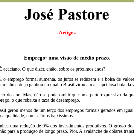
Artigos
Emprego: uma visão de médio prazo.
 acaciano. O que dizer, então, sobre os próximos anos?
, o emprego formal aumenta, os juros se reduzem e a bolsa de valo
r um clima de já ganhou no qual o Brasil virou a mais apetitosa bola da 
icio do ano. Mas, não se pode omitir que uma parte expressiva da 
prego, o que rebaixa a taxa de desemprego.
asil gerou menos de um terço dos empregos formais gerados em igual
ma qualidade, com salários baixíssimos.
ndica uma redução de 9% dos investimentos produtivos. O grosso do cap
 não para a produção de longo prazo. Pior. A avalanche de dólares tra