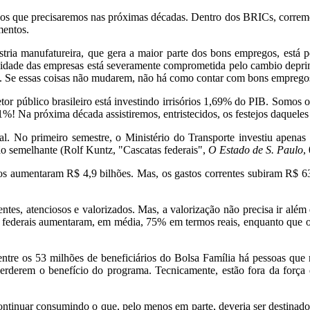
os que precisaremos nas próximas décadas. Dentro dos BRICs, corremos 
mentos.
stria manufatureira, que gera a maior parte dos bons empregos, está 
dade das empresas está severamente comprometida pelo cambio deprimido
C. Se essas coisas não mudarem, não há como contar com bons emprego
or público brasileiro está investindo irrisórios 1,69% do PIB. Somos 
! Na próxima década assistiremos, entristecidos, os festejos daqueles
l. No primeiro semestre, o Ministério do Transporte investiu apen
o semelhante (Rolf Kuntz, "Cascatas federais",
O Estado de S. Paulo
,
os aumentaram R$ 4,9 bilhões. Mas, os gastos correntes subiram R$ 6
ientes, atenciosos e valorizados. Mas, a valorização não precisa ir al
cos federais aumentaram, em média, 75% em termos reais, enquanto que 
tre os 53 milhões de beneficiários do Bolsa Família há pessoas que r
erderem o benefício do programa. Tecnicamente, estão fora da força 
tinuar consumindo o que, pelo menos em parte, deveria ser destinado