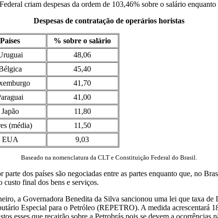
o Federal criam despesas da ordem de 103,46% sobre o salário enquanto 
Despesas de contratação de operários horistas
Países
% sobre o salário
Uruguai
48,06
Bélgica
45,40
xemburgo
41,70
araguai
41,00
Japão
11,80
res (média)
11,50
EUA
9,03
Baseado na nomenclatura da CLT e Constituição Federal do Brasil.
or parte dos países são negociadas entre as partes enquanto que, no B
custo final dos bens e serviços.
eiro, a Governadora Benedita da Silva sancionou uma lei que taxa de I
ributário Especial para o Petróleo (REPETRO). A medida acrescentará 1
stos esses que recairão sobre a Petrobrás pois se devem a ocorrências nã