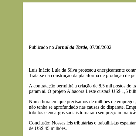
Publicado no
Jornal da Tarde
, 07/08/2002.
Luís Inácio Lula da Silva protestou energicamente cont
Trata-se da construção da plataforma de produção de pe
A contratação permitirá a criação de 8,5 mil postos de t
param aí. O projeto Albacora Leste custará US$ 1,5 bilh
Numa hora em que precisamos de milhões de empregos, é 
não tenha se aprofundado nas causas do disparate. Empres
tributos e encargos sociais tornaram seu preço imprati
Conclusão: Nossas leis tributárias e trabalhistas espa
de US$ 45 milhões.