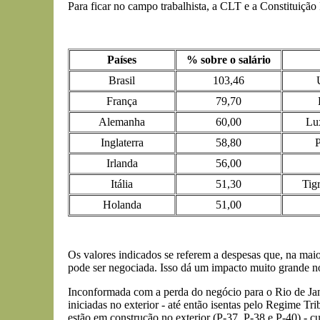
Para ficar no campo trabalhista, a CLT e a Constituiçã
Países
% sobre o salário
Brasil
103,46
França
79,70
Alemanha
60,00
Lu
Inglaterra
58,80
P
Irlanda
56,00
Itália
51,30
Tig
Holanda
51,00
Os valores indicados se referem a despesas que, na mai
pode ser negociada. Isso dá um impacto muito grande no 
Inconformada com a perda do negócio para o Rio de Jan
iniciadas no exterior - até então isentas pelo Regime T
estão em construção no exterior (P-37, P-38 e P-40) - cu