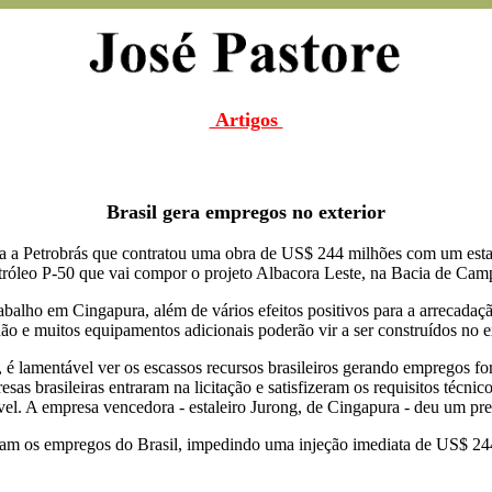
Artigos
Brasil gera empregos no exterior
ra a Petrobrás que contratou uma obra de US$ 244 milhões com um estal
tróleo P-50 que vai compor o projeto Albacora Leste, na Bacia de Campo
rabalho em Cingapura, além de vários efeitos positivos para a arrecadaç
ão e muitos equipamentos adicionais poderão vir a ser construídos no ex
lamentável ver os escassos recursos brasileiros gerando empregos fora
as brasileiras entraram na licitação e satisfizeram os requisitos técni
cável. A empresa vencedora - estaleiro Jurong, de Cingapura - deu um 
ntaram os empregos do Brasil, impedindo uma injeção imediata de US$ 24