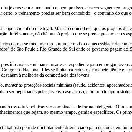
 dos jovens vem aumentando e, nem por isso, eles conseguem empregos 
 certo, o treinamento precisa ser bem concebido - o contrário do que o
is operacional do que legal. Mas é recomendável que os projetos de le
iação. Infelizmente, não há um só projeto que se preocupe com esses asp
etos com esse foco, mesmo porque, em vista da necessidade de conter 
erados" de São Paulo e Rio Grande do Sul onde os governos pagam até 5
presários não se animam a usar esse expediente para empregar jovens q
 Congresso Nacional. Eles se limitam a reduzir, de maneira tênue e inc
e destinam à melhoria da competência dos jovens.
, manter as proteções sociais mínimas (saúde, acidentes, aposentadoria 
dem ser negociados pelos jovens, caso a caso, e por um tempo restrito,
ndo essas três políticas são combinadas de forma inteligente. O trein
nhecimentos que sejam, ao mesmo tempo, gerais e específicos. Os prim
o trabalhista permite um tratamento diferenciado para os que adentram