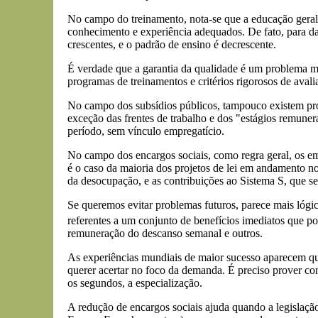
No campo do treinamento, nota-se que a educação geral
conhecimento e experiência adequados. De fato, para dar
crescentes, e o padrão de ensino é decrescente.
É verdade que a garantia da qualidade é um problema ma
programas de treinamentos e critérios rigorosos de aval
No campo dos subsídios públicos, tampouco existem proj
exceção das frentes de trabalho e dos "estágios remun
período, sem vínculo empregatício.
No campo dos encargos sociais, como regra geral, os em
é o caso da maioria dos projetos de lei em andamento no
da desocupação, e as contribuições ao Sistema S, que s
Se queremos evitar problemas futuros, parece mais lógico
referentes a um conjunto de benefícios imediatos que po
remuneração do descanso semanal e outros.
As experiências mundiais de maior sucesso aparecem qua
querer acertar no foco da demanda. É preciso prover co
os segundos, a especialização.
A redução de encargos sociais ajuda quando a legislaçã