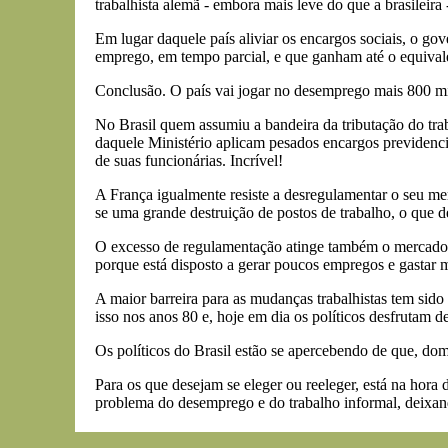
trabalhista alemã - embora mais leve do que a brasileira
Em lugar daquele país aliviar os encargos sociais, o go
emprego, em tempo parcial, e que ganham até o equival
Conclusão. O país vai jogar no desemprego mais 800 mil
No Brasil quem assumiu a bandeira da tributação do trab
daquele Ministério aplicam pesados encargos previdenciá
de suas funcionárias. Incrível!
A França igualmente resiste a desregulamentar o seu mer
se uma grande destruição de postos de trabalho, o que 
O excesso de regulamentação atinge também o mercado de
porque está disposto a gerar poucos empregos e gastar 
A maior barreira para as mudanças trabalhistas tem sido 
isso nos anos 80 e, hoje em dia os políticos desfrutam
Os políticos do Brasil estão se apercebendo de que, dom
Para os que desejam se eleger ou reeleger, está na hora 
problema do desemprego e do trabalho informal, deixand