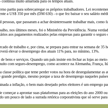
 - continua muito amarrada para os tempos atuais.
verno partiu para sobrecarregar os próprios trabalhadores. Lei recente
ente a US$ 350 por mês (DM 630) - o que fez baixar o seu salário méd
 pessoas, que passaram a achar desinteressante trabalhar mais, como f
alho, nos últimos meses, foi o Ministério da Previdência. Numa verdade
rios aos pagamentos realizados pelas empresas para garantir o seguro d
cado de trabalho e, por cima, se prepara para entrar na semana de 35 h
deverá elevar o desemprego dos atuais 11% para, no mínimo, 13%.
 bens e serviços. Quando um país insiste em fechar as lojas ao meio-di
muito com seguro-desemprego, como acontece na Alemanha, França, Itál
a classe política que teme perder votos na hora de desregulamentar as a
 de grande prestígio, mesmo porque a taxa de desemprego naqueles país
inada a inflação, o bem mais desejado pelos eleitores é um emprego para
de começar a aprontar suas plataformas para as eleições do ano 2000 ou 
o um pouco de lado a surrada retórica corporativista que só serve para